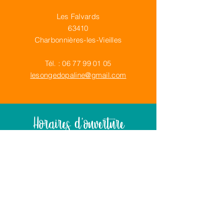
Les Falvards
63410
Charbonnières-les-Vieilles
Tél. :
06 77 99 01 05
lesongedopaline@gmail.com
Horaires d'ouverture
PENSION
7j/7 sur rendez-vous
PLANTS & LEGUMES
Sur rendez-vous